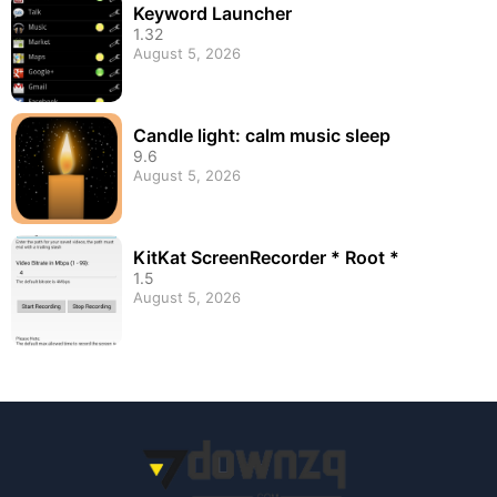
Keyword Launcher
1.32
August 5, 2026
Candle light: calm music sleep
9.6
August 5, 2026
KitKat ScreenRecorder * Root *
1.5
August 5, 2026