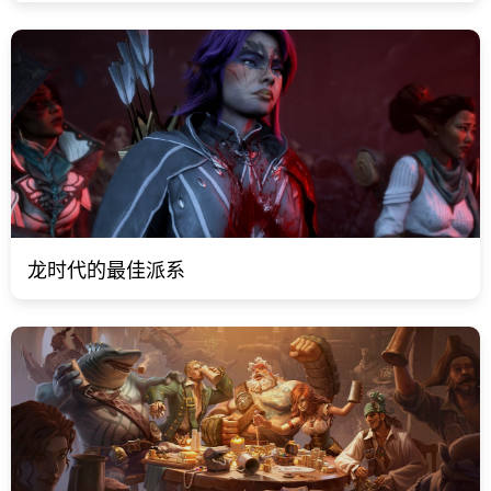
龙时代的最佳派系