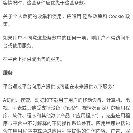
容情况时，这些条件应优先于这些条款。
关于个人数据的收集和使用，应适用 隐私政策和 Cookie 政
策。
如果用户不同意这些条款中的任何一项，则用户不得访问平
台或使用服务。
在平台上提供或出售的服务。
服务
平台通过平台向用户提供或可能在未来提供以下服务：
A访问、搜索、浏览和下载用于用户的移动设备、计算机、电
视、手表或其他受支持设备（“设备”，视情况而定）的应用程
序、软件、程序和其他数字产品（“应用程序”），这些应用程
序与平台中不时解释的不同操作系统兼容。应用程序包括包
含在应用程序中或通过应用程序提供的任何内容、广告、服