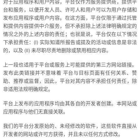
对于应用程序和用户内容，平台仅作为服务提供商，提供平
台和服务，以便开发人员、许可人和用户可以为用户存储和
发布应用程序或用户内容。在这方面，平台仅限于通过托管
和提供内容提供中介服务，但不承担除上述法律明确规定的
情况之外的上述内容的责任；也就是说，平台仅在以下情况
下承担责任：(i) 实际知道所报告或提及的活动或信息是非法
的，以及 (ii) 未尽职尽责地删除或禁用相应内容。
上一段也适用于平台或服务上可能提供的第三方网站链接。
发布此类链接并不意味着 平台与目标页面有任何关系、赞
助、推荐或监督，因此，平台对其内容不承担任何责任，除
非适用法规明确规定。
平台上发布的应用程序均由其各自的开发者创建。本网站或
应用程序与他们无直接关联。
我们的平台分发原始的、未经修改的软件，这些软件直接从
开发者的网站或许可方获得，并且未以任何方式修改。