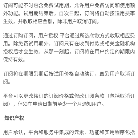
订阅可能不时包含免费试用期，允许用户免费访问和使用额
外功能。试用期结束后，自次日起，订阅将自动按适用费率
生效，并收取相应金额，除非用户取消订阅。
通过订购订阅，用户授权 平台通过所选付款方式收取相应费
用。除免费试用期外，订阅只有在收到付款或相关金融机构
授权后才会生效。从那一刻起，订阅将在用户约定的期限内
保持有效。
订阅将在期限到期后按适用价格自动续订，直到用户取消订
阅。
平台可以更改续订的订阅价格或修改订阅条款（包括取消订
阅），但须在申请日期前至少一个月通知用户。
知识产权
用户承认，平台和服务中集成的元素、功能和实用程序包括