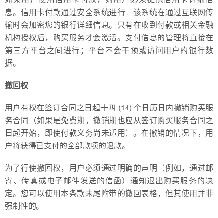
息。信用卡付款通过安全系统进行，该系统在通过互联网传
输时会加密您的银行详细信息。只有在收到付款或相关金融
机构授权后，购买服务才会激活。支付信息的管理将直接在
第三方平台之间进行；平台不会干预或访问用户的银行数
据。
撤回权
用户有权在签订合同之日起十四 (14) 个日历日内撤销购买服
务合同（如果是免费期，撤销期也应从签订购买服务合同之
日起开始，即使付款义务尚未适用）。在撤销的情况下，用
户将获得已支付的全部款项的退款。
为了行使撤回权，用户必须通过明确的声明（例如，通过邮
寄、传真或电子邮件发送的信函）通知退出购买服务的决
定。您可以使用本条款末尾附带的撤回表格，但其使用并非
强制性的。