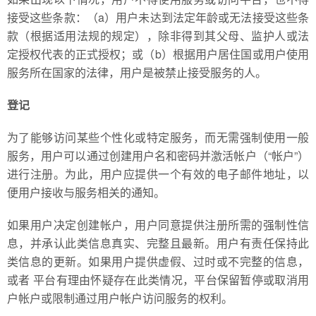
接受这些条款：（a）用户未达到法定年龄或无法接受这些条
款（根据适用法规的规定），除非得到其父母、监护人或法
定授权代表的正式授权；或（b）根据用户居住国或用户使用
服务所在国家的法律，用户是被禁止接受服务的人。
登记
为了能够访问某些个性化或特定服务，而无需强制使用一般
服务，用户可以通过创建用户名和密码并激活帐户（“帐户”）
进行注册。为此，用户应提供一个有效的电子邮件地址，以
便用户接收与服务相关的通知。
如果用户决定创建帐户，用户同意提供注册所需的强制性信
息，并承认此类信息真实、完整且最新。用户有责任保持此
类信息的更新。如果用户提供虚假、过时或不完整的信息，
或者 平台有理由怀疑存在此类情况，平台保留暂停或取消用
户帐户或限制通过用户帐户访问服务的权利。