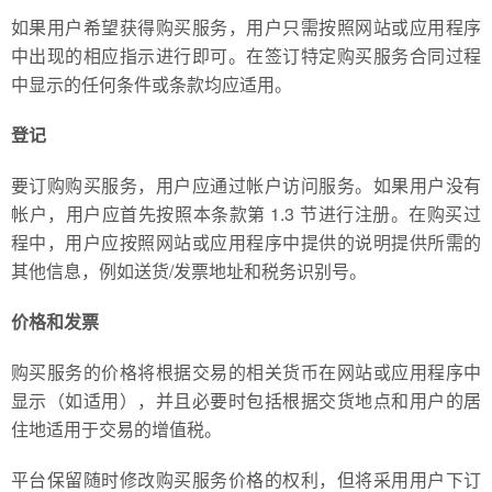
如果用户希望获得购买服务，用户只需按照网站或应用程序
中出现的相应指示进行即可。在签订特定购买服务合同过程
中显示的任何条件或条款均应适用。
登记
要订购购买服务，用户应通过帐户访问服务。如果用户没有
帐户，用户应首先按照本条款第 1.3 节进行注册。在购买过
程中，用户应按照网站或应用程序中提供的说明提供所需的
其他信息，例如送货/发票地址和税务识别号。
价格和发票
购买服务的价格将根据交易的相关货币在网站或应用程序中
显示（如适用），并且必要时包括根据交货地点和用户的居
住地适用于交易的增值税。
平台保留随时修改购买服务价格的权利，但将采用用户下订