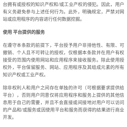
台拥有或授权的知识产权和/或工业产权的侵犯。因此，用户
有义务避免参与上述任何行为。此外，明确规定，严禁对网
站或应用程序的内容进行任何数据挖掘。
使用 平台提供的服务
在遵守本条款的前提下，平台授予用户非排他性、有限、可
撤销、个人且不可转让的授权，仅根据本条款并在用户有权
接受的范围内使用网站和应用程序来接收服务。除此使用授
权外，平台保留服务、网站、应用程序及其组成元素的所有
知识产权或工业产权。
除非权利人和用户之间存在单独的许可（可根据要求提供给
平台），否则用户同意仅将应用程序和服务上提供的其他信
息用于自己的需要，并且不会直接或间接地对用户可以访问
的产品和/或服务或因使用平台和服务而获得的结果进行商业
开发。