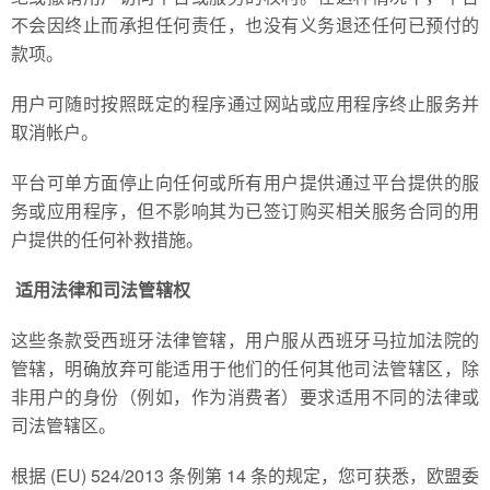
不会因终止而承担任何责任，也没有义务退还任何已预付的
款项。
用户可随时按照既定的程序通过网站或应用程序终止服务并
取消帐户。
平台可单方面停止向任何或所有用户提供通过平台提供的服
务或应用程序，但不影响其为已签订购买相关服务合同的用
户提供的任何补救措施。
适用法律和司法管辖权
这些条款受西班牙法律管辖，用户服从西班牙马拉加法院的
管辖，明确放弃可能适用于他们的任何其他司法管辖区，除
非用户的身份（例如，作为消费者）要求适用不同的法律或
司法管辖区。
根据 (EU) 524/2013 条例第 14 条的规定，您可获悉，欧盟委