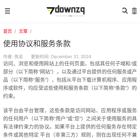
首页
文章
使用协议和服务条款
作者: 佚名
更新时间: December 31, 2024
访问、浏览和使用网站上的任何页面，包括其任何子域和/或
部分（以下简称“网站”），以及通过平台提供的任何服务或产
品（以下简称“服务”），包括从平台下载计算机程序、应用程
序或软件，均应受这些使用和服务条款（以下简称“条款”）的
约束。
该平台由平台管理，这些条款是访问网站、应用程序或服务
的任何用户（以下简称“用户”或“您”）之间关于使用服务的具
有法律约束力的协议。如果平台上提供的任何服务存在特定
条件或其他特定 平台（非第三方）规则，则在出现任何不兼