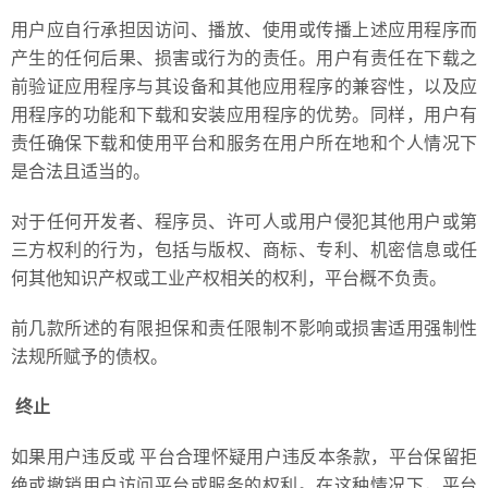
用户应自行承担因访问、播放、使用或传播上述应用程序而
产生的任何后果、损害或行为的责任。用户有责任在下载之
前验证应用程序与其设备和其他应用程序的兼容性，以及应
用程序的功能和下载和安装应用程序的优势。同样，用户有
责任确保下载和使用平台和服务在用户所在地和个人情况下
是合法且适当的。
对于任何开发者、程序员、许可人或用户侵犯其他用户或第
三方权利的行为，包括与版权、商标、专利、机密信息或任
何其他知识产权或工业产权相关的权利，平台概不负责。
前几款所述的有限担保和责任限制不影响或损害适用强制性
法规所赋予的债权。
终止
如果用户违反或 平台合理怀疑用户违反本条款，平台保留拒
绝或撤销用户访问平台或服务的权利。在这种情况下，平台