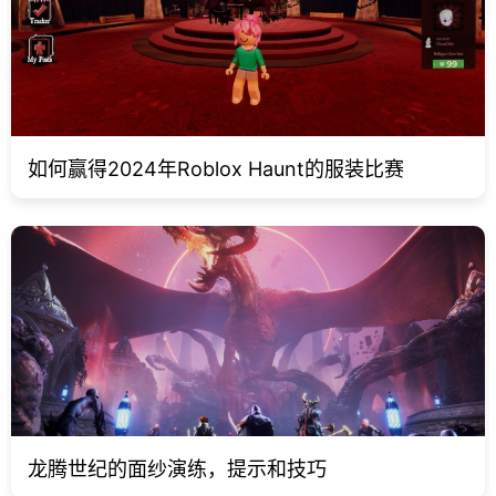
如何赢得2024年Roblox Haunt的服装比赛
龙腾世纪的面纱演练，提示和技巧