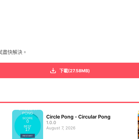
試盡快解決。
下載(27.58MB)
Circle Pong - Circular Pong
1.0.0
August 7, 2026