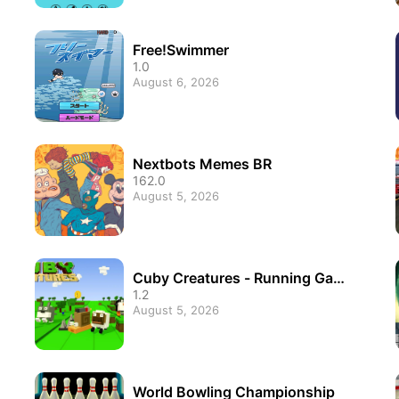
Free!Swimmer
1.0
August 6, 2026
Nextbots Memes BR
162.0
August 5, 2026
Cuby Creatures - Running Game
s
1.2
August 5, 2026
World Bowling Championship