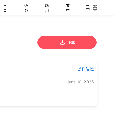
首
遊
應
文
頁
戲
用
章
下載
動作冒險
June 10, 2025