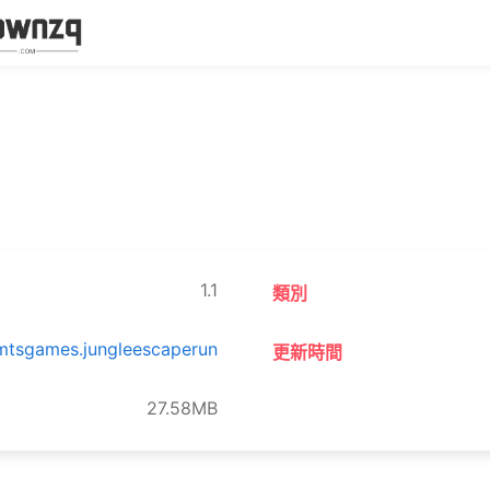
1.1
類別
mtsgames.jungleescaperun
更新時間
27.58MB