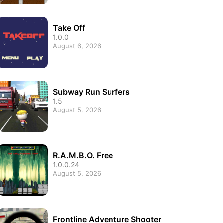
Take Off
1.0.0
August 6, 2026
Subway Run Surfers
1.5
August 5, 2026
R.A.M.B.O. Free
1.0.0.24
August 5, 2026
Frontline Adventure Shooter