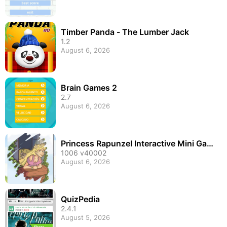
Timber Panda - The Lumber Jack
1.2
August 6, 2026
Brain Games 2
2.7
August 6, 2026
Princess Rapunzel Interactive Mini Gam
es
1006 v40002
August 6, 2026
QuizPedia
2.4.1
August 5, 2026