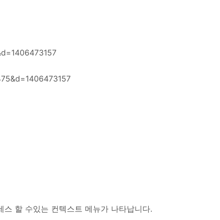
4&d=1406473157
2475&d=1406473157
액세스 할 수있는 컨텍스트 메뉴가 나타납니다.