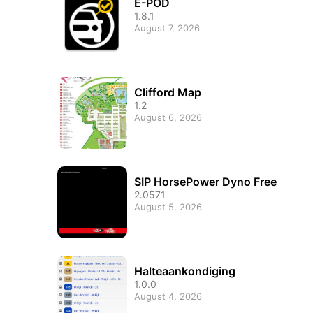
E-POD
1.8.1
August 7, 2026
Clifford Map
1.2
August 6, 2026
SIP HorsePower Dyno Free
2.0571
August 5, 2026
Halteaankondiging
1.0.0
August 4, 2026