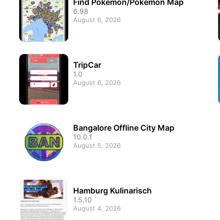
Find Pokemon/Pokemon Map
6.98
August 6, 2026
TripCar
1.0
August 6, 2026
Bangalore Offline City Map
10.0.1
August 5, 2026
Hamburg Kulinarisch
1.5.10
August 4, 2026