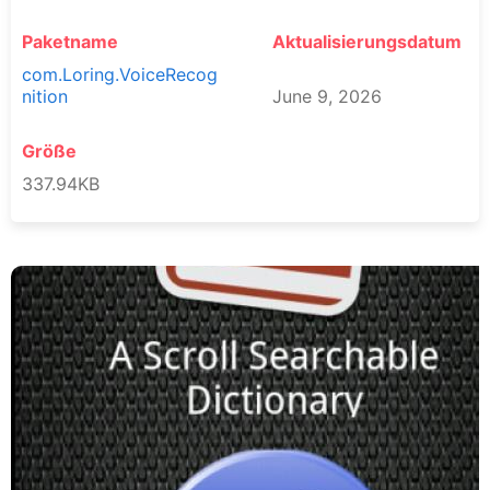
Paketname
Aktualisierungsdatum
com.Loring.VoiceRecog
nition
June 9, 2026
Größe
337.94KB